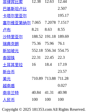
12.38
12.63
12.44
菲律宾比索
2.507
巴基斯坦卢比
195.17
卡塔尔里亚尔
7.065
7.2078
7.1517
塞尔维亚第纳尔
8.21
8.63
8.55
卢布
188.52
191.18
189.69
沙特里亚尔
75.36
75.96
76.1
瑞典克朗
552.18
556.34
554.75
新加坡元
22.31
22.45
22.3
泰国铢
16
18.4
17.19
土耳其里拉
23.57
新台币
710.89
713.88
711.28
美元
0.027
越南盾
40.84
41.31
40.98
南非兰特
100
100
100
人民币
Copyright © 2025 181353.com All Rights Reserved.